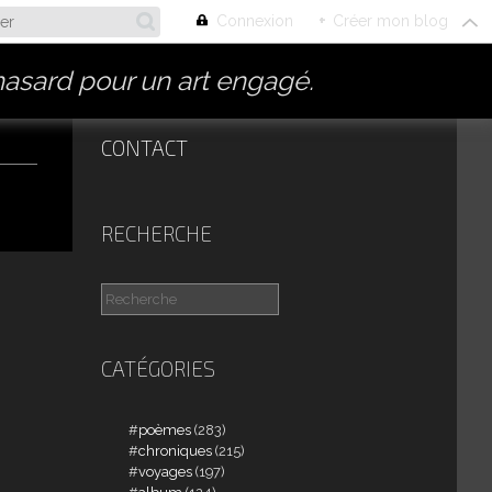
Connexion
+
Créer mon blog
asard pour un art engagé.
CONTACT
RECHERCHE
CATÉGORIES
poèmes
(283)
chroniques
(215)
voyages
(197)