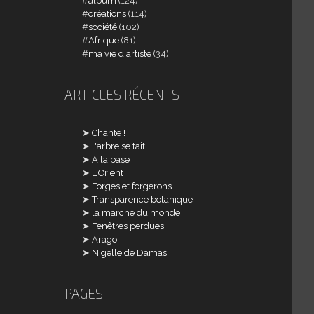
album
(124)
créations
(114)
société
(102)
Afrique
(81)
ma vie d'artiste
(34)
ARTICLES RÉCENTS
Chante !
l'arbre se tait
A la base
L'Orient
Forges et forgerons
Transparence botanique
la marche du monde
Fenêtres perdues
Arago
Nigelle de Damas
PAGES