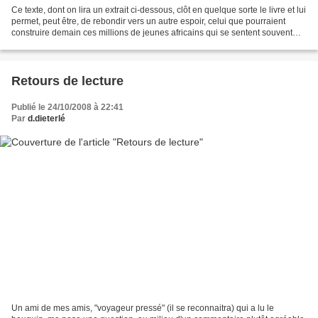
Ce texte, dont on lira un extrait ci-dessous, clôt en quelque sorte le livre et lui
permet, peut être, de rebondir vers un autre espoir, celui que pourraient
construire demain ces millions de jeunes africains qui se sentent souvent
exclus de leur propre...
Retours de lecture
Publié le 24/10/2008 à 22:41
Par
d.dieterlé
Un ami de mes amis, "voyageur pressé" (il se reconnaitra) qui a lu le