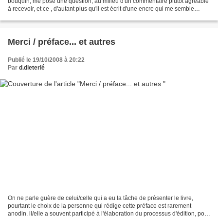
bouquin, me pose une question, au milieu d'un commentaire plutôt agréable
à recevoir, et ce , d'autant plus qu'il est écrit d'une encre qui me semble
presque familière. "Je sais aussi...
Merci / préface... et autres
Publié le 19/10/2008 à 20:22
Par
d.dieterlé
On ne parle guère de celui/celle qui a eu la tâche de présenter le livre,
pourtant le choix de la personne qui rédige cette préface est rarement
anodin. il/elle a souvent participé à l'élaboration du processus d'édition, pour