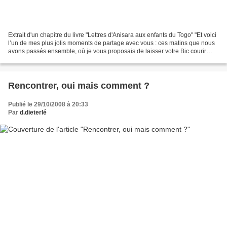
Extrait d'un chapitre du livre "Lettres d'Anisara aux enfants du Togo" "Et voici
l’un de mes plus jolis moments de partage avec vous : ces matins que nous
avons passés ensemble, où je vous proposais de laisser votre Bic courir
librement sur le blanc de...
Rencontrer, oui mais comment ?
Publié le 29/10/2008 à 20:33
Par
d.dieterlé