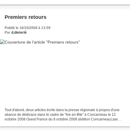
avoir aimé le livre avant...
Premiers retours
Publié le 16/10/2008 à 13:59
Par
d.dieterlé
Tout d'abord, deux articles écrits dans la presse régionale à propos d'une
séance de dédicace dans le cadre de "lire en fête" à Concarneau le 12
octobre 2008 Ouest France du 8 octobre 2008 (édition Concarneau) par
Jean Luc Cochennec : Dominique Dieterlé...