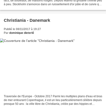
lacs, de bouleaux, de maisons rouges. Depuis Malmö la grisaille s'effrite peu
à peu. Stockholm s'annonce dans un ruissellement d'or pâle et de cuivre que
rien ne vient démentir....
Christiania - Danemark
Publié le 08/11/2017 à 19:27
Par
dominique dieterlé
Traversée de l'Europe - Octobre 2017 Parmi les multiples plans d'eau et bras
de mer entourant Copenhague, il est un lieu particulièrement célèbre depuis
presque 50 ans : la ville libre de Christiania, créée par des hippies et