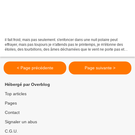
il fait froid, mais pas seulement. s'enfoncer dans une nuit polaire peut
effrayer, mais pas toujours je n'attends pas le printemps, je m'étonne des
étoiles, des tourbillons, des âmes décharnées que le vent ne porte pas et
que la terre appelle. vieillir...
< Page précédente
Page suivante >
Hébergé par Overblog
Top articles
Pages
Contact
Signaler un abus
C.G.U.