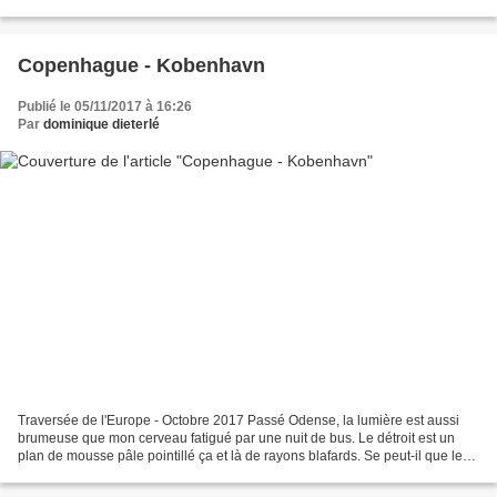
squatters en 1971 sur un...
Copenhague - Kobenhavn
Publié le 05/11/2017 à 16:26
Par
dominique dieterlé
Traversée de l'Europe - Octobre 2017 Passé Odense, la lumière est aussi
brumeuse que mon cerveau fatigué par une nuit de bus. Le détroit est un
plan de mousse pâle pointillé ça et là de rayons blafards. Se peut-il que les
yeux réinventent le paysage à...