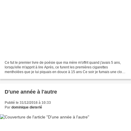
Ce fut le premier livre de poésie que ma mère m'offrit quand j'avais 5 ans,
lorsqu'elle m'apprit à lire Après, ce furent les premières cigarettes
mentholées que je lui piquais en douce à 15 ans Ce soir je fumais une clope
dans la nuit glacée en guettant...
D'une année à l'autre
Publié le 31/12/2016 à 10:33
Par
dominique dieterlé