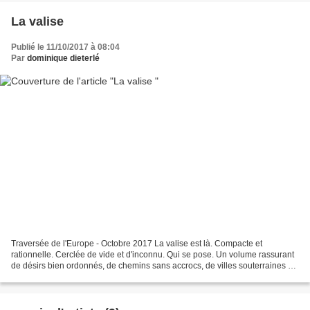
La valise
Publié le 11/10/2017 à 08:04
Par
dominique dieterlé
Traversée de l'Europe - Octobre 2017 La valise est là. Compacte et
rationnelle. Cerclée de vide et d'inconnu. Qui se pose. Un volume rassurant
de désirs bien ordonnés, de chemins sans accrocs, de villes souterraines où
l'on ne sait pas vivre seul, dans...