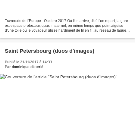
Traversée de l'Europe - Octobre 2017 Où l'on arrive, d'où l'on repart, la gare
est espace protecteur, quasi maternel, en même temps que point aiguisé
d'une toile où le voyageur glisse hardiment de fil en fil, au réseau de laquelle
il accroche ses espoirs,...
Saint Petersbourg (duos d'images)
Publié le 21/11/2017 à 14:33
Par
dominique dieterlé