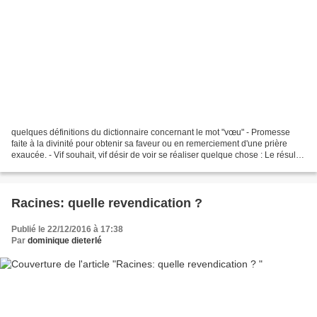
quelques définitions du dictionnaire concernant le mot "vœu" - Promesse
faite à la divinité pour obtenir sa faveur ou en remerciement d'une prière
exaucée. - Vif souhait, vif désir de voir se réaliser quelque chose : Le résultat
est conforme à vos vœux....
Racines: quelle revendication ?
Publié le 22/12/2016 à 17:38
Par
dominique dieterlé