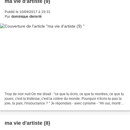
ma vie d'artiste (9)
Publié le 10/09/2017 à 19:31
Par
dominique dieterlé
Trop de noir nuit On me disait : "ce que tu écris, ce que tu montres, ce que tu
joues, c'est la tristesse, c'est la colère du monde. Pourquoi n'écris-tu pas la
joie, la paix, l'insouciance ? " Je répondais - avec cynisme - "Ah oui, montrez
les moi. Ah...
ma vie d'artiste (8)