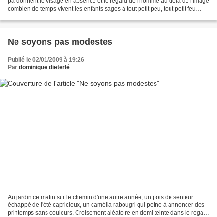
pardonnent le visage en absence et le regard de l'homme au delà de l'image
combien de temps vivent les enfants sages à tout petit peu, tout petit feu
combien abandonnés à la mitraille combien...
Ne soyons pas modestes
Publié le 02/01/2009 à 19:26
Par
dominique dieterlé
Au jardin ce matin sur le chemin d'une autre année, un pois de senteur
échappé de l'été capricieux, un camélia rabougri qui peine à annoncer des
printemps sans couleurs. Croisement aléatoire en demi teinte dans le regard