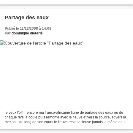
louchant sur nos avenirs. Je n'ai...
Partage des eaux
Publié le 11/12/2008 à 14:08
Par
dominique dieterlé
je veux t'offrir encore ma franco-africaine ligne de partage des eaux où de
chaque rive je coule puis remonte avec le fleuve et vers la source, et vers la
mer. tout au long de son cours le fleuve reste le fleuve jamais la même eau
toujours le même lit...