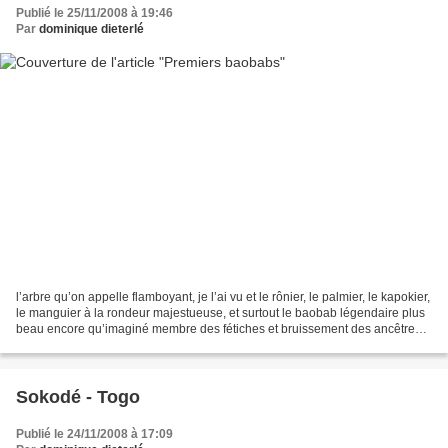
Publié le 25/11/2008 à 19:46
Par
dominique dieterlé
l’arbre qu’on appelle flamboyant, je l’ai vu et le rônier, le palmier, le kapokier,
le manguier à la rondeur majestueuse, et surtout le baobab légendaire plus
beau encore qu’imaginé membre des fétiches et bruissement des ancêtres
puissant orage émergé...
Sokodé - Togo
Publié le 24/11/2008 à 17:09