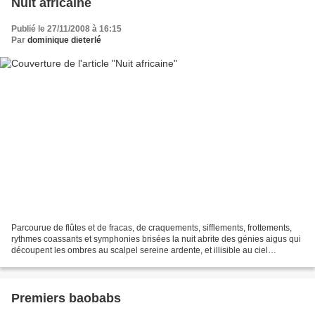
Nuit africaine
Publié le 27/11/2008 à 16:15
Par
dominique dieterlé
Parcourue de flûtes et de fracas, de craquements, sifflements, frottements,
rythmes coassants et symphonies brisées la nuit abrite des génies aigus qui
découpent les ombres au scalpel sereine ardente, et illisible au ciel
méconnu, la planète Mars parle...
Premiers baobabs